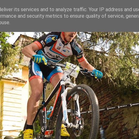
liver its services and to analyze traffic. Your IP address and u
rmance and security metrics to ensure quality of service, gene
ganaru
buse.