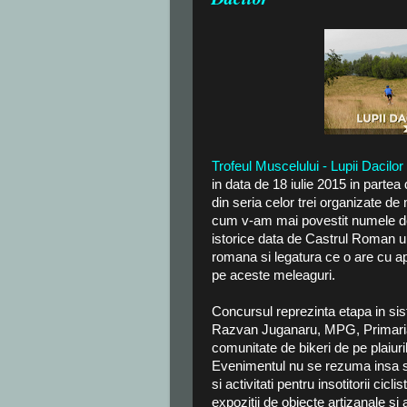
Trofeul Muscelului - Lupii Dacilor
in data de 18 iulie 2015 in parte
din seria celor trei organizate de m
cum v-am mai povestit numele de “L
istorice data de Castrul Roman un
romana si legatura ce o are cu ap
pe aceste meleaguri.
Concursul reprezinta etapa in si
Razvan Juganaru, MPG, Primaria
comunitate de bikeri de pe plaiur
Evenimentul nu se rezuma insa st
si activitati pentru insotitorii cicl
expozitii de obiecte artizanale si a