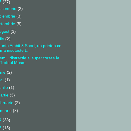
5
(27)
ecembrie
(2)
oiembrie
(3)
ctombrie
(5)
ugust
(3)
ulie
(2)
unto Ambit 3 Sport, un prieten ce
ma insoteste t...
emii, distractie si super trasee la
Trofeul Musc...
unie
(2)
ai
(1)
prilie
(1)
artie
(3)
ebruarie
(2)
anuarie
(3)
4
(38)
3
(15)