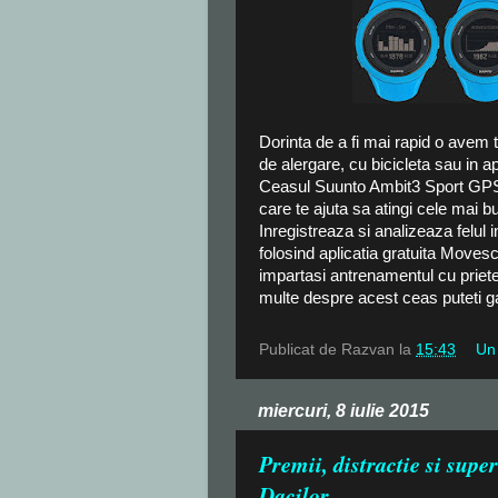
Dorinta de a fi mai rapid o avem to
de alergare, cu bicicleta sau in a
Ceasul Suunto Ambit3 Sport GPS e
care te ajuta sa atingi cele mai 
Inregistreaza si analizeaza felul 
folosind aplicatia gratuita Movesc
impartasi antrenamentul cu priete
multe despre acest ceas puteti ga
Publicat de
Razvan
la
15:43
Un
miercuri, 8 iulie 2015
Premii, distractie si supe
Dacilor