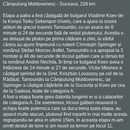
Câmpulung Moldovenesc - Suceava, 226 km
Etapa a patra a fost câștigată de bulgarul Vladimir Koev de
la Konya Torku Șekerspor-Vivelo, care a ajuns la sosire
alături de grecul Ioannis Tamouridis, cu un avans de 8
minute și 24 de secunde față de restul plutonului. Aceștia s-
au detașat de pluton pe prima cățărare a zilei, la vârful
căreia au ajuns împreună cu rutierii Christoph Spiringer și
românul Ștefan Morcov. Astfel, Tamouridis s-a apropiat la 3
mintute și 46 de secunde de tricoul galben care a rămas tot
la românul Andrei Nechita, în timp ce bulgarul Koev avea o
întârziere de 14 minute și 27 de secunde. Victor Mironov a
câștigat sprintul de la Siret, Krisztian Lovasssy pe cel de la
Rădăuți, Tamouridis la Câmpulung Moldovenesc, iar
Spiringer a câștigat cățărările de la Sucevița și Koev pe cea
de la Sadova, toate de categoria A.
A fost o etapa foarte grea datorita lungimii ei si a catararilor
de categoria A. De asemenea, tricoul galben neavand o
echipa foarte puternica care sa duca trena toata etapa, au
aparut multe atacuri, plutonul find inpartit in mai multe acesta
regrupandu-se abia in ultimii 15km. In aceasta etapa m-am
simtit destul de bine si am reusit sa termin pe locul 11.