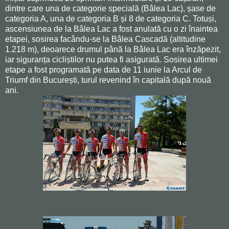
dintre care una de categorie specială (Bâlea Lac), șase de
categoria A, una de categoria B și 8 de categoria C. Totuși,
ascensiunea de la Bâlea Lac a fost anulată cu o zi înaintea
etapei, sosirea facându-se la Bâlea Cascadă (altitudine
1.218 m), deoarece drumul până la Bâlea Lac era înzăpezit,
iar siguranța cicliștilor nu putea fi asigurată. Sosirea ultimei
etape a fost programată pe data de 11 iunie la Arcul de
Triumf din București, turul revenind în capitală după nouă
ani.