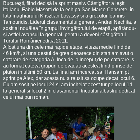
București, fiind decisă la sprint masiv. Câștigător a ieșit
italianul Fabio Masotti de la echipa San Marco Concrete, în
fața maghiarului Krisztian Lovassy și a grecului Ioannis
Tamouridis. Liderul clasamentului general, Andrei Nechita, a
sosit al nouălea în grupul învingătorului de etapă, apărându-
și astfel avansul la general, pentru a deveni câștigătorul
Turului României ediția 2011.
A fost una din cele mai rapide etape, viteza medie fiind de
46 km/h, si una destul de grea deoarece din start am avut o
catarare de categoria A. Inca de la inceput,de pe catarare, s-
au format cateva grupuri de evadati acestea fiind prinse de
pluton in ultimi 50 km. La final am incercat sa il lansam pt
sprint pe Alex, dar acesta nu a reusit sa ocupe decat locul 6.
Eu am sosit pe locul 24 si am incheiat acest tur pe locul 14
la general si locul 2 in clasamentul tricoului albastru dedicat
celui mai bun roman.