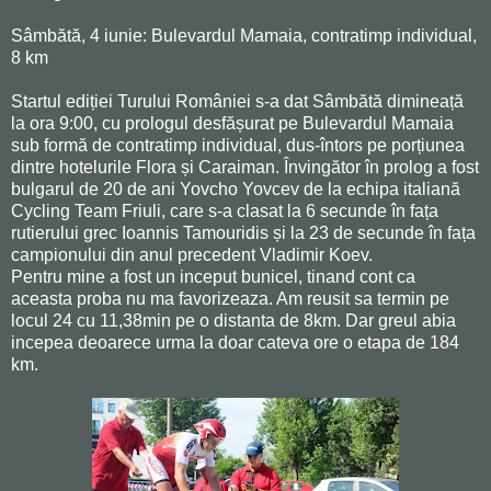
Sâmbătă, 4 iunie: Bulevardul Mamaia, contratimp individual,
8 km
Startul ediției Turului României s-a dat Sâmbătă dimineață
la ora 9:00, cu prologul desfășurat pe Bulevardul Mamaia
sub formă de contratimp individual, dus-întors pe porțiunea
dintre hotelurile Flora și Caraiman. Învingător în prolog a fost
bulgarul de 20 de ani Yovcho Yovcev de la echipa italiană
Cycling Team Friuli, care s-a clasat la 6 secunde în fața
rutierului grec Ioannis Tamouridis și la 23 de secunde în fața
campionului din anul precedent Vladimir Koev.
Pentru mine a fost un inceput bunicel, tinand cont ca
aceasta proba nu ma favorizeaza. Am reusit sa termin pe
locul 24 cu 11,38min pe o distanta de 8km. Dar greul abia
incepea deoarece urma la doar cateva ore o etapa de 184
km.