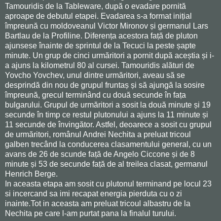
Tamouridis de la Tableware, după o evadare pornită
aproape de debutul etapei. Evadarea s-a format inițial
împreună cu moldoveanul Victor Mironov și germanul Lars
Bartlau de la Profiline. Diferența acestora față de pluton
ajunsese înainte de sprintul de la Tecuci la peste șapte
minute. Un grup de cinci urmăritori a pornit după aceștia și i-
a ajuns la kilometrul 80 al cursei. Tamouridis alături de
Yovcho Yovchev, unul dintre urmăritori, aveau să se
desprindă din nou de grupul fruntaș și să ajungă la sosire
împreună, grecul terminând cu două secunde în fața
bulgarului. Grupul de urmăritori a sosit la două minute și 19
secunde în timp ce restul plutonului a ajuns la 11 minute și
11 secunde de învingător. Astfel, deoarece a sosit cu grupul
de urmăritori, românul Andrei Nechita a preluat tricoul
galben trecând la conducerea clasamentului general, cu un
avans de 26 de scunde față de Angelo Ciccone și de 8
minute și 53 de secunde față de al treilea clasat, germanul
Henrich Berge.
In aceasta etapa am sosit cu plutonul terminand pe locul 23
si incercand sa imi recapat energia pierduta cu o zi
inainte.Tot in aceasta am preluat tricoul albastru de la
Nechita pe care l-am purtat pana la finalul turului.