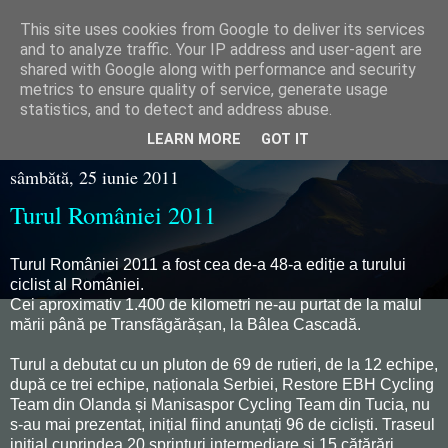
This site uses cookies from Google to deliver its services
Razvan Juganaru
and to analyze traffic. Your IP address and user-agent are
shared with Google along with performance and security
metrics to ensure quality of service, generate usage
statistics, and to detect and address abuse.
▼
LEARN MORE
GOT IT
sâmbătă, 25 iunie 2011
Turul României 2011
Turul României 2011 a fost cea de-a 48-a ediție a turului
ciclist al României.
Cei aproximativ 1.400 de kilometri ne-au purtat de la malul
mării până pe Transfăgărășan, la Bâlea Cascadă.
Turul a debutat cu un pluton de 69 de rutieri, de la 12 echipe,
după ce trei echipe, naționala Serbiei, Restore EBH Cycling
Team din Olanda și Manisaspor Cycling Team din Tucia, nu
s-au mai prezentat, inițial fiind anunțați 96 de cicliști. Traseul
inițial cuprindea 20 sprinturi intermediare și 15 cățărări,