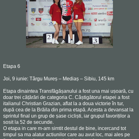
Etapa 6
Joi, 9 iunie: Târgu Mureș – Mediaș – Sibiu, 145 km
Etapa dinaintea Transfăgășanului a fost una mai ușoară, cu
doar trei cățărări de categoria C. Câștigătorul etapei a fost
italianul Christian Grazian, aflat la a doua victorie în tur,
după cea de la Brăila din prima etapă. Acesta a devansat la
sprintul final un grup de șase cicliști, iar grupul favoriților a
sosit la 52 de secunde.
O etapa in care m-am simtit destul de bine, incercand tot
timpul sa ma alatur actiunilor care au avut loc, mai ales pe