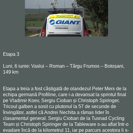
Etapa 3
Luni, 6 iunie: Vaslui – Roman – Târgu Frumos – Botoșani,
149 km
Etapa a treia a fost câștigată de olandezul Peter Merx de la
echipa germană Profiline, care i-a devansat la sprintul final
pe Vladimir Koev, Sergiu Cioban și Christoph Spiringer.
Tricoul galben a sosit cu plutonul la 57 de secunde de
învingător, astfel că Andrei Nechita a rămas lider în
clasamentul general. Sergiu Cioban de la Tusnad Cycling
Team și Christoph Spiringer de la Tableware s-au aflat într-o
evadare încă de la kilometrul 11, iar pe parcurs acestora li s-