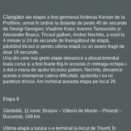
Câștigător ale etapei a fost germanul Andreas Kenser de la
Profiline, urmat în ordine la distanțe de peste 40 de secunde
de Georgi Georgiev, Vladimir Koev, Ioannis Tamouridis și
Alexander Braico. Tricoul galben, Andrei Nechita, a sosit la
4 minute și 24 de secunde de învingătorul de etapă,
păstrând tricoul și pentru ultima etapă cu un avans fragil de
doar 19 secunde.
Una din cele mai grele etape deoarece a plouat torential
toata cursa si a fost foarte frig.In aceasta zi intreaga echipa i-
a dat o mana de ajutor tricoului galben, Nechita, deoarece
acesta a intampinat cateva dificultati, ajutandu-l sa isi
pastreze tricoul. Am incheiat aceasta etapa pe locul 26.
Etapa 8
Sâmbătă, 11 iunie: Brașov – Vălenii de Munte – Ploiești –
București, 169 km
Ultima etapă a turului s-a terminat la Arcul de Triumf, în