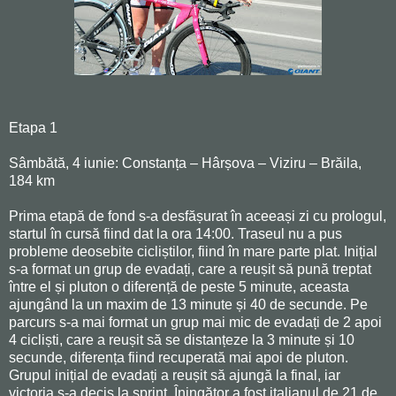
Etapa 1
Sâmbătă, 4 iunie: Constanța – Hârșova – Viziru – Brăila,
184 km
Prima etapă de fond s-a desfășurat în aceeași zi cu prologul,
startul în cursă fiind dat la ora 14:00. Traseul nu a pus
probleme deosebite cicliștilor, fiind în mare parte plat. Inițial
s-a format un grup de evadați, care a reușit să pună treptat
între el și pluton o diferență de peste 5 minute, aceasta
ajungând la un maxim de 13 minute și 40 de secunde. Pe
parcurs s-a mai format un grup mai mic de evadați de 2 apoi
4 cicliști, care a reușit să se distanțeze la 3 minute și 10
secunde, diferența fiind recuperată mai apoi de pluton.
Grupul inițial de evadați a reușit să ajungă la final, iar
victoria s-a decis la sprint. Îningător a fost italianul de 21 de