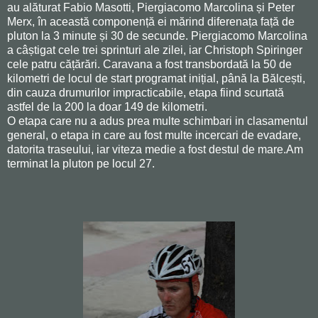
au alăturat Fabio Masotti, Piergiacomo Marcolina și Peter
Merx, în această componență ei mărind diferenața față de
pluton la 3 minute și 30 de secunde. Piergiacomo Marcolina
a câștigat cele trei sprinturi ale zilei, iar Christoph Spiringer
cele patru cățărări. Caravana a fost transbordată la 50 de
kilometri de locul de start programat inițial, până la Bălcești,
din cauza drumurilor impracticabile, etapa fiind scurtată
astfel de la 200 la doar 149 de kilometri.
O etapa care nu a adus prea multe schimbari in clasamentul
general, o etapa in care au fost multe incercari de evadare,
datorita traseului, iar viteza medie a fost destul de mare.Am
terminat la pluton pe locul 27.