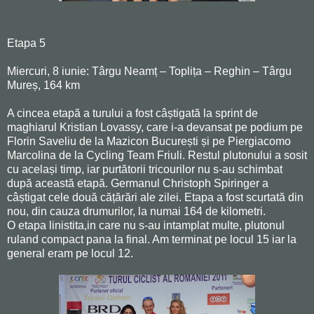
Etapa 5
Miercuri, 8 iunie: Târgu Neamț – Toplița – Reghin – Târgu
Mureș, 164 km
A cincea etapă a turului a fost câștigată la sprint de
maghiarul Kristian Lovassy, care i-a devansat pe podium pe
Florin Saveliu de la Mazicon București și pe Piergiacomo
Marcolina de la Cycling Team Friuli. Restul plutonului a sosit
cu același timp, iar purtătorii tricourilor nu s-au schimbat
după această etapă. Germanul Christoph Spiringer a
câștigat cele două cățărări ale zilei. Etapa a fost scurtată din
nou, din cauza drumurilor, la numai 164 de kilometri.
O etapa linistita,in care nu s-au intamplat multe, plutonul
ruland compact pana la final. Am terminat pe locul 15 iar la
general eram pe locul 12.