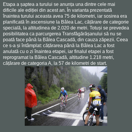
Etapa a șaptea a turului se anunța una dintre cele mai
dificile ale ediției din acest an. În varianta prezentată
înaintea turului aceasta avea 75 de kilometri, iar sosirea era
planificată în ascensiune la Bâlea Lac, cățărare de categorie
specială, la altitudinea de 2.020 de metri. Totuși se prevedea
posibilitatea ca parcurgerea Transfăgărășanului să nu se
poată face până la Bâlea Cascadă, din cauza zăpezii. Ceea
ce s-a și întâmplat: cățărarea până la Bâlea Lac a fost
anulată cu o zi înaintea etapei, iar finalul etapei a fost
reprogramat la Bâlea Cascadă, altitudine 1.218 metri,
cățărare de categoria A, la 57 de kilometri de start.