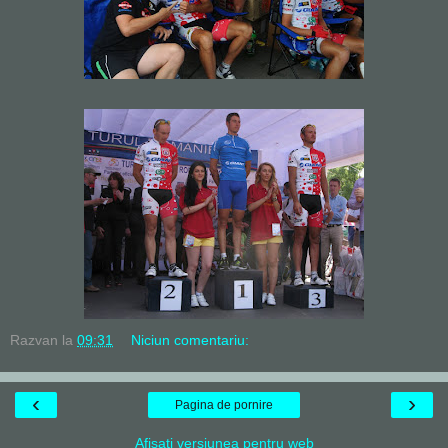
Razvan
la
09:31
Niciun comentariu:
‹
›
Pagina de pornire
Afișați versiunea pentru web