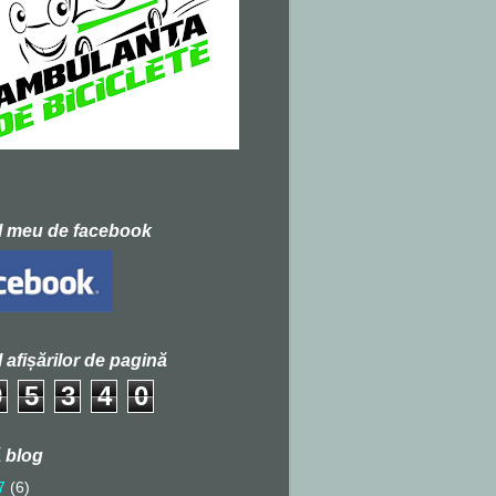
l meu de facebook
l afișărilor de pagină
9
5
3
4
0
 blog
7
(6)