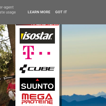
ser-agent
rate usage
LEARN MORE
GOT IT