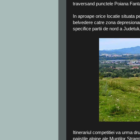
traversand punctele Poiana Fantani
In aproape orice locatie situata 
belvedere catre zona depresiona
specifice partii de nord a Judetul
Itinerariul competitiei va urma dru
pajistile alpine ale Muntilor Stra