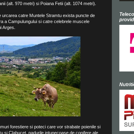
i (alt. 970 metri) si Poiana Fetii (alt. 1074 metri).
Telec
pe urcarea catre Muntele Stramtu exista puncte de
provid
ra a Campulungului si catre celebrele muscele
ui Arges.
Nutrit
muri forestiere si poteci care vor strabate poienile si
mtu si Clabucet, padurile intunecoase de conifere ale