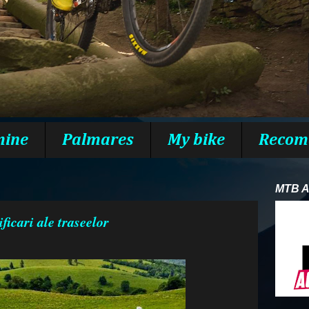
mine
Palmares
My bike
Recom
MTB 
ficari ale traseelor