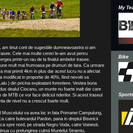
My Te
 am tinut cont de sugestiile dumneavoastra si am
rasee. Cele mai multe cereri le-am avut penru
Bike
rgea printr-un rau de la finalul ambelor trasee.
rtiune mult mai frumoasa pe drumuri de tara. Ca urmare
 a mai primit 4km in plus dar acest lucru nu a afectat
a modificat in proportie de 40%, fiind nevoiti sa
lu ) din pricina exploatarii forestiere. Vestea buna
odus dealul Ciocanu, un munte nu foarte inalt dar care
Sports
de MTB ce vor face deliciul riderilor. Si acest traseul
nta de nivel nu a crescut foarte mult.
eul Muscelului va avea loc in fata Primariei Campulung,
eca catre bulevardul Pardon, pana in dreptul Bisericii
ca spre nord, pe strada Negru Voda, catre Voinesti.
ntinua cu prelungirea culmii Muntelui Stramtu,