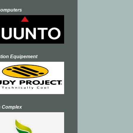
Computers
ction Equipement
s Complex