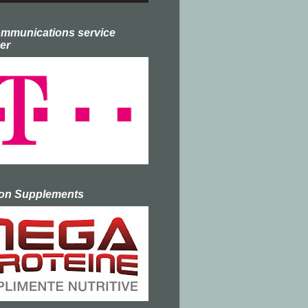
ommunications service
er
ion Supplements