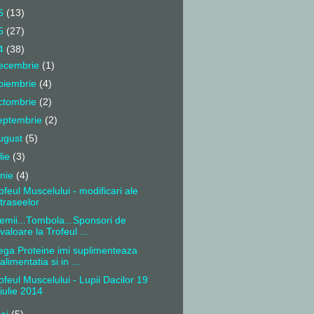
6
(13)
5
(27)
4
(38)
ecembrie
(1)
oiembrie
(4)
ctombrie
(2)
eptembrie
(2)
ugust
(5)
ulie
(3)
unie
(4)
ofeul Muscelului - modificari ale
traseelor
emii...Tombola...Sponsori de
valoare la Trofeul ...
ga Proteine imi suplimenteaza
alimentatia si in ...
ofeul Muscelului - Lupii Dacilor 19
iulie 2014