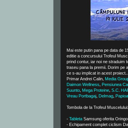
Mai este putin pana pe data de 19
editie a concursului Trofeul Musce
prind contur, iar noi ne straduim 
traseu pana la premii. Dorim pe a
ce s-au implicat in acest proiect.
Primar Andrei Calin,
Media Group
Daimon Wellness
,
Pensiunea Ca
Suunto
,
Mega Proteine
,
S.C. HA
Vreau Portbagaj
,
Delmag
,
Papioa
Tombola de la Trofeul Muscelului
-
Tableta
Samsung oferita Oringo
- Echipament complet ciclism Da