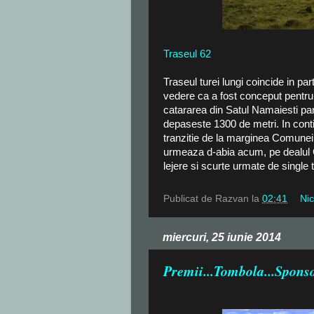
Traseul 62
Traseul turei lungi coincide in part
vedere ca a fost conceput pentru
catararea din Satul Namaiesti pan
depaseste 1300 de metri. In con
tranzitie de la marginea Comunei 
urmeaza d-abia acum, pe dealul C
lejere si scurte urmate de single 
Publicat de
Razvan
la
02:41
Nic
miercuri, 25 iunie 2014
Premii...Tombola...Sponso