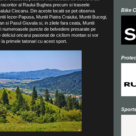
 racoritor al Raului Bughea precum si traseele
Bike 
alului Ciocanu. Din aceste locatii se pot observa
ii Iezer-Papusa, Muntii Piatra Craiului, Muntii Bucegi,
 si Pasul Giuvala si, in zilele fara ceata, Muntii
si numeroasele puncte de belvedere presarate pe
e deliciul oricarui pasionat de ciclism montan si vor
i la primele tatonari cu acest sport.
Prote
Sport