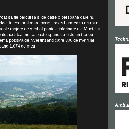
incat sa fie parcursa si de catre o persoana care nu
tehnice. In cea mai mare parte, traseul urmeaza drumuri
stacole majore ce strabat pantele inferioare ale Muntelui
oate acestea, nu se poate spune ca este un traseu
Techni
nta pozitiva de nivel tinzand catre 800 de metri iar
gand 1.074 de metri.
Ambula