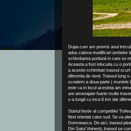
Dupa cum am promis anul trecut,
adus cateva modificari ambelor t
schimbarea portiunii in care se me
Aceasta a fost inlocuita cu o po
a acestei schimbari traseul scurt
diferenta de nivel. Traseul lung s-
scoatem a doua parte ( muntele La
este ca in locul acesteia am intr
are amenajate foarte multe trasee 
s-a lungit cu inca 6 km dar difere
Startul festiv al competitiei Trof
fiind orientat catre sud. Se va pl
Domneasca. De aici, traseul plea
Din Satul Voinesti, traseul se co