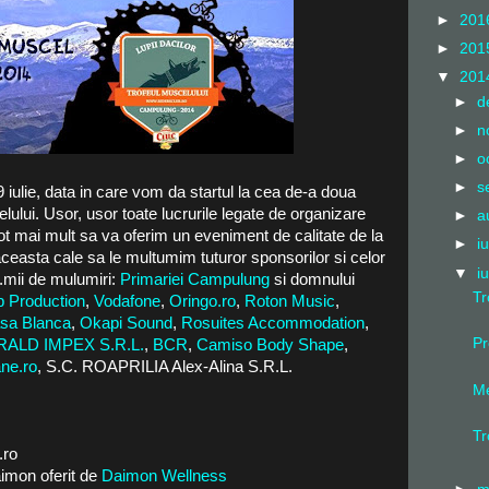
►
201
►
201
▼
201
►
d
►
n
►
o
►
s
 iulie, data in care vom da startul la cea de-a doua
lului. Usor, usor toate lucrurile legate de organizare
►
a
tot mai mult sa va oferim un eveniment de calitate de la
►
i
ceasta cale sa le multumim tuturor sponsorilor si celor
▼
i
..mii de mulumiri:
Primariei Campulung
si domnului
Tr
 Production
,
Vodafone
,
Oringo.ro
,
Roton Music
,
sa Blanca
,
Okapi Sound
,
Rosuites Accommodation
,
Pr
RALD IMPEX S.R.L.
,
BCR
,
Camiso Body Shape
,
ne.ro
, S.C. ROAPRILIA Alex-Alina S.R.L.
Me
:
Tr
.ro
imon oferit de
Daimon Wellness