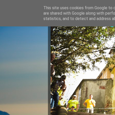
This site uses cookies from Google to de
are shared with Google along with perfo
Razvan Ju
statistics, and to detect and address a