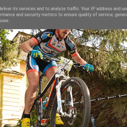
liver its services and to analyze traffic. Your IP address and u
rmance and security metrics to ensure quality of service, gene
ganaru
buse.