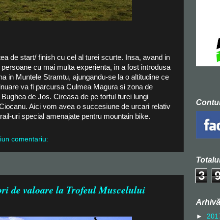
ea de start/ finish cu cel al turei scurte. Insa, avand in
 persoane cu mai multa experienta, in a fost introdusa
a in Muntele Stramtu, ajungandu-se la o altitudine ce
tinuare va fi parcursa Culmea Magura si zona de
Bughea de Jos. Cireasa de pe tortul turei lungi
Contu
iocanu. Aici vom avea o succesiune de urcari relativ
trail-uri special amenajate pentru mountain bike.
iun comentariu:
Totalu
3
ri de valoare la Trofeul Muscelului
Arhivă
►
201