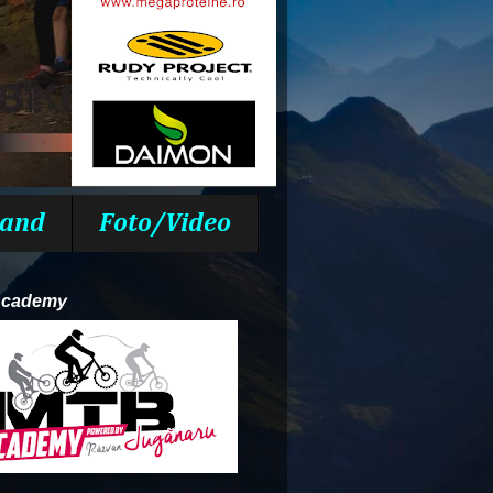
and
Foto/Video
Academy