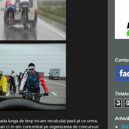
Contu
Totalu
3
Arhivă
oada lunga de timp mi-am recalculat pasii pt ce urma.
san ci m-am concentrat pe organizarea de concursuri
►
201