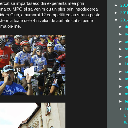
ncercat sa impartasesc din experienta mea prin
►
201
una cu MPG si sa venim cu un plus prin introducerea
►
201
iders Club, a numarat 12 competitii ce au strans peste
▼
201
tem la toate cele 4 niveluri de abilitate cat si peste
rma on-line.
►
d
►
n
►
o
►
s
►
a
►
i
►
i
►
m
►
a
►
m
►
f
▼
i
Un
Sa