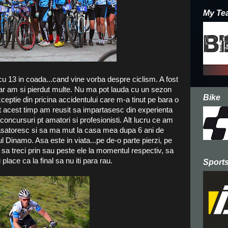
My Te
cu 13 in coada...cand vine vorba despre ciclism. A fost
dar am si pierdut multe. Nu ma pot lauda cu un sezon
Bike
ceptie din pricina accidentului care m-a tinut pe bara o
tot acest timp am reusit sa impartasesc din experienta
oncursuri pt amatori si profesionisti. Alt lucru ce am
casatoresc si sa ma mut la casa mea dupa 6 ani de
nul Dinamo. Asa este in viata...pe de-o parte pierzi, pe
ti sa treci prin sau peste ele la momentul respectiv, sa
 place ca la final sa nu iti para rau.
Sports