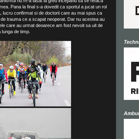
ganismul nu m-a lasat la greu incepand sa se refaca
mea. Pana la final s-a dovedit ca sportul a jucat un rol
, lucru confirmat si de doctorii care au mai spus ca
el de trauma ce a scapat neoperat. Dar nu acestea au
ele care au urmat deoarece am fost nevoit sa uit de
a lunga de timp.
Techni
Ambula