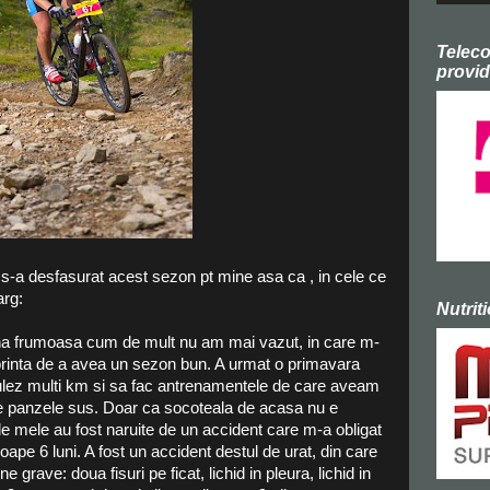
Telec
provid
-a desfasurat acest sezon pt mine asa ca , in cele ce
arg:
Nutrit
rna frumoasa cum de mult nu am mai vazut, in care m-
orinta de a avea un sezon bun. A urmat o primavara
ulez multi km si sa fac antrenamentele de care aveam
ate panzele sus. Doar ca socoteala de acasa nu e
ile mele au fost naruite de un accident care m-a obligat
oape 6 luni. A fost un accident destul de urat, din care
 grave: doua fisuri pe ficat, lichid in pleura, lichid in