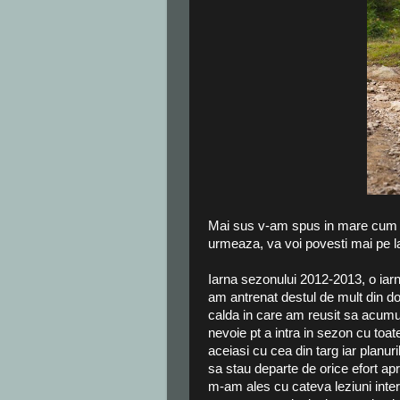
Mai sus v-am spus in mare cum s
urmeaza, va voi povesti mai pe l
Iarna sezonului 2012-2013, o ia
am antrenat destul de mult din d
calda in care am reusit sa acum
nevoie pt a intra in sezon cu to
aceiasi cu cea din targ iar planur
sa stau departe de orice efort apr
m-am ales cu cateva leziuni interne