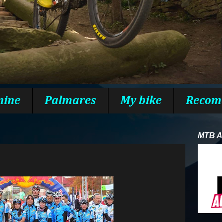
mine
Palmares
My bike
Recom
MTB 