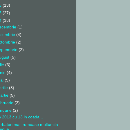
6
(13)
5
(27)
4
(38)
ecembrie
(1)
oiembrie
(4)
ctombrie
(2)
eptembrie
(2)
ugust
(5)
ulie
(3)
unie
(4)
ai
(5)
prilie
(3)
artie
(5)
ebruarie
(2)
anuarie
(2)
 2013 cu 13 in coada...
rbatori mai frumoase multumita
voua...