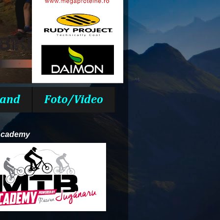
and
Foto/Video
Academy