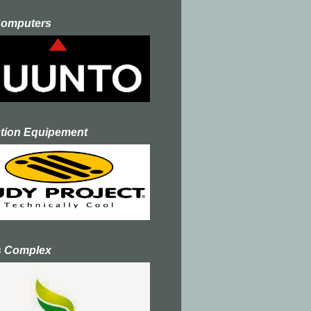
Computers
ction Equipement
s Complex