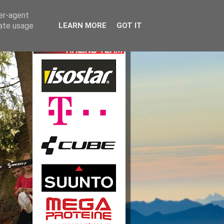
ser-agent
rate usage
LEARN MORE
GOT IT