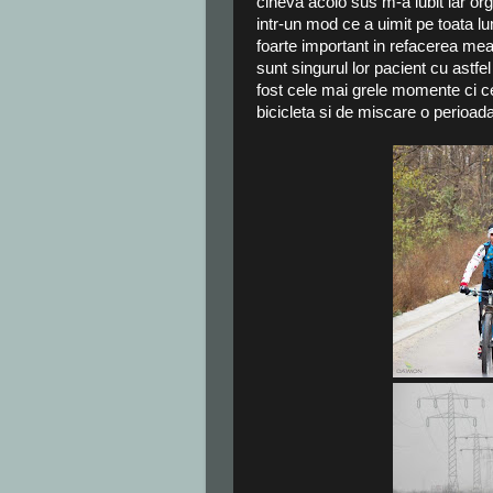
cineva acolo sus m-a iubit iar or
intr-un mod ce a uimit pe toata lu
foarte important in refacerea mea
sunt singurul lor pacient cu astf
fost cele mai grele momente ci c
bicicleta si de miscare o perioad