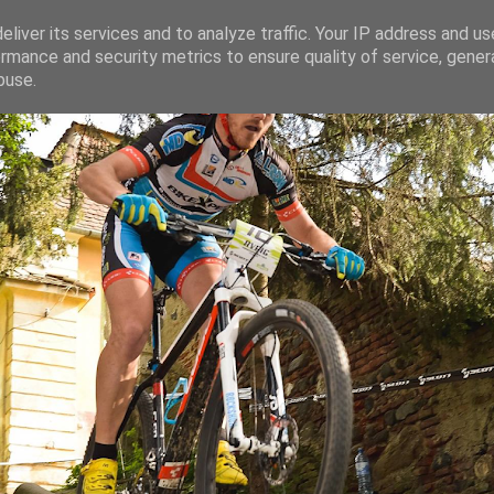
liver its services and to analyze traffic. Your IP address and u
rmance and security metrics to ensure quality of service, gene
ganaru
buse.