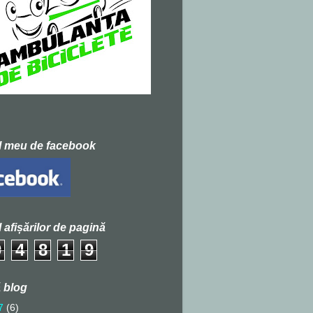
l meu de facebook
l afișărilor de pagină
9
4
8
1
9
 blog
7
(6)