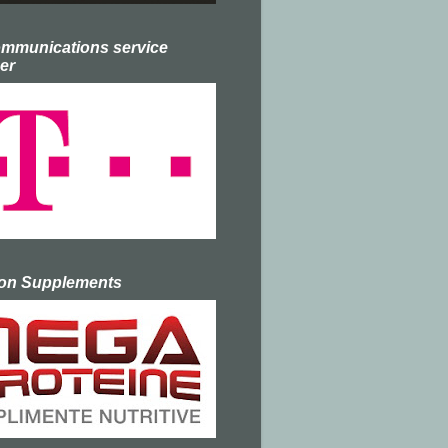
ommunications service
er
ion Supplements