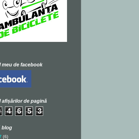
l meu de facebook
l afișărilor de pagină
9
4
6
5
3
 blog
7
(6)