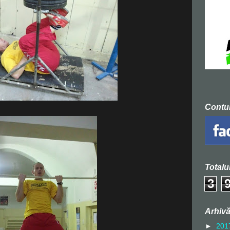
Contu
Totalu
3
Arhivă
►
201