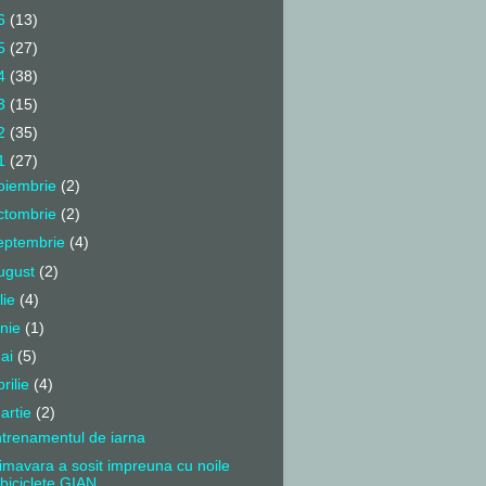
6
(13)
5
(27)
4
(38)
3
(15)
2
(35)
1
(27)
oiembrie
(2)
ctombrie
(2)
eptembrie
(4)
ugust
(2)
ulie
(4)
unie
(1)
ai
(5)
prilie
(4)
artie
(2)
trenamentul de iarna
imavara a sosit impreuna cu noile
biciclete GIAN...