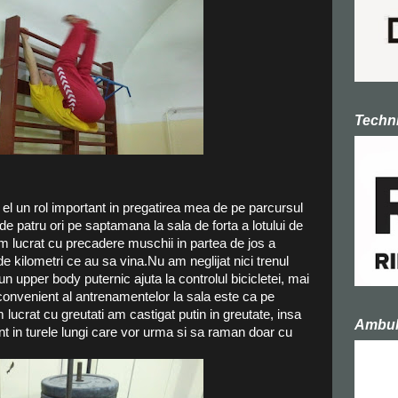
Techni
el un rol important in pregatirea mea de pe parcursul
e patru ori pe saptamana la sala de forta a lotului de
am lucrat cu precadere muschii in partea de jos a
de kilometri ce au sa vina.Nu am neglijat nici trenul
un upper body puternic ajuta la controlul bicicletei, mai
convenient al antrenamentelor la sala este ca pe
m lucrat cu greutati am castigat putin in greutate, insa
Ambula
t in turele lungi care vor urma si sa raman doar cu