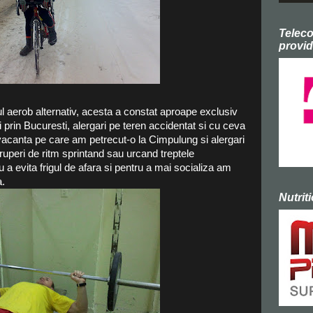
Telec
provid
l aerob alternativ, acesta a constat aproape exclusiv
i prin Bucuresti, alergari pe teren accidentat si cu ceva
 vacanta pe care am petrecut-o la Cimpulung si alergari
uperi de ritm sprintand sau urcand treptele
u a evita frigul de afara si pentru a mai socializa am
a.
Nutrit