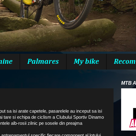
mine
Palmares
My bike
Recom
MTB 
put sa isi arate capetele, pasarelele au inceput sa isi
 mai tare si echipa de ciclism a Clubului Sportiv Dinamo
tele alb-rosii zilnic pe sosele din preajma
a antrenamentul specific fiecare component al lotului