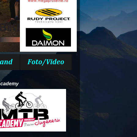
and
Foto/Video
Academy