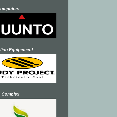
Computers
ction Equipement
s Complex