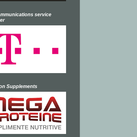
ommunications service
er
ion Supplements