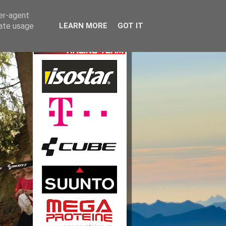
ser-agent
rate usage
LEARN MORE
GOT IT