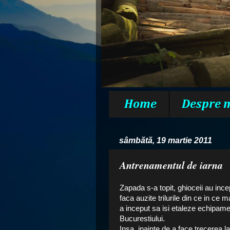
Home
Despre 
sâmbătă, 19 martie 2011
Antrenamentul de iarna
Zapada s-a topit, ghioceii au ince
faca auzite trilurile din ce in ce
a inceput sa isi etaleze echipamen
Bucurestiului.
Insa, inainte de a face trecerea l