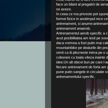
face un bilant al pregatirii de iar
se axeze.
In ceea ce ma priveste pot spune 
formei fizice in anotimpul rece ce 
antrenament, si anume:antrenamen
antrenament anaerob.
Antrenamentul aerob specific a co
avut posibilitatea am iesit pe sos
daca vremea a fost putin mai cald
mountainbike pe dealurile din pr
simti ca iti plezneste inima pe o 
coborare cu toata viteza inainte d
idee.Un alt obicei bun pe care l
fiecare antrenament de forta am p
pune putin sangele in circulatie 
antrenamentului specific.