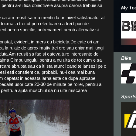
na pentru a-si fixa obiectivele asupra carora trebuie sa
My Te
ca am reusit sa ma mentin la un nivel satisfacator al
tocmai a trecut prin efectuarea a trei tipuri de
t aerob specific, antrenament aerob alternativ si
nstat, evident, in mers cu bicicleta.De cate ori am
ea la rulaje de aproximativ trei ore sau chiar mai lungi
uta.Am reusit sa fac si cateva ture interesante de
Bike
eajma Cimpulungului pentru a nu uita de tot cum e sa
urcare abrupta sau ca iti sta atunci cand te lansezi pe o
esi esti constient ca, probabil, nu-i cea mai buna
-am capatat in aceasta iarna este ca dupa aproape
edalat usor cate 20-30 de minute pe roller, pentru a
si pentru a ajuta muschiul sa nu uite miscarea
Sports