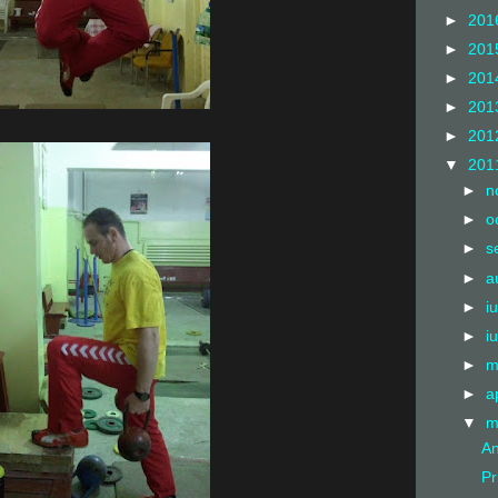
►
201
►
201
►
201
►
201
►
201
▼
201
►
n
►
o
►
s
►
a
►
i
►
i
►
m
►
a
▼
m
An
Pr