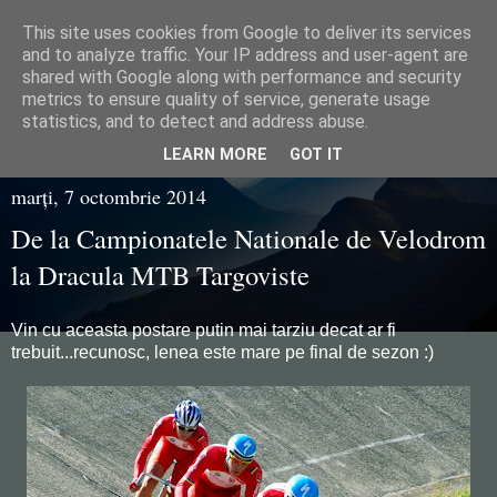
This site uses cookies from Google to deliver its services
Razvan Juganaru
and to analyze traffic. Your IP address and user-agent are
shared with Google along with performance and security
metrics to ensure quality of service, generate usage
statistics, and to detect and address abuse.
▼
LEARN MORE
GOT IT
marți, 7 octombrie 2014
De la Campionatele Nationale de Velodrom
la Dracula MTB Targoviste
Vin cu aceasta postare putin mai tarziu decat ar fi
trebuit...recunosc, lenea este mare pe final de sezon :)