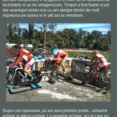
bicicletele si sa ne omogenizam. Timpul a fost foarte scurt
dar avantajul nostru era ca am alergat destul de mult
impreuna pe sosea si in alti ani la velodrom.
Dupa cum spuneam, joi am avut primele probe...urmarire
echipe si viteza echipe. La urmarire echipe, pt cei care nu