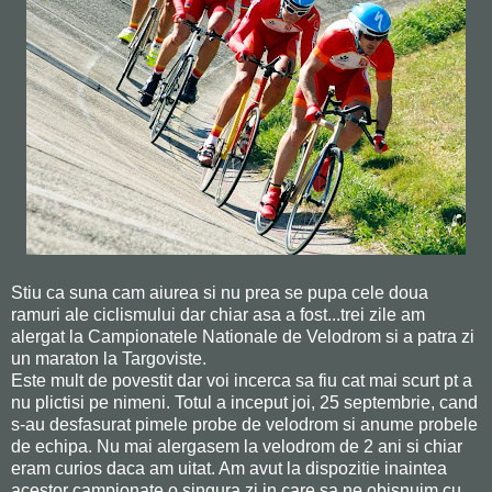
Stiu ca suna cam aiurea si nu prea se pupa cele doua
ramuri ale ciclismului dar chiar asa a fost...trei zile am
alergat la Campionatele Nationale de Velodrom si a patra zi
un maraton la Targoviste.
Este mult de povestit dar voi incerca sa fiu cat mai scurt pt a
nu plictisi pe nimeni. Totul a inceput joi, 25 septembrie, cand
s-au desfasurat pimele probe de velodrom si anume probele
de echipa. Nu mai alergasem la velodrom de 2 ani si chiar
eram curios daca am uitat. Am avut la dispozitie inaintea
acestor campionate o singura zi in care sa ne obisnuim cu