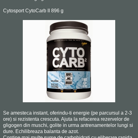
Cytosport CytoCarb II 896 g
Se amesteca instant, oferindu-ti energie (pe parcursul a 2-3
ore) si rezistenta crescuta. Ajuta la refacerea rezervelor de
gligogen din muschi, golite in urma antrenamentelor lungi si
dure. Echilibreaza balanta de azot.
Contine mai multe surse de carbohidrati cu eliberare rapida,