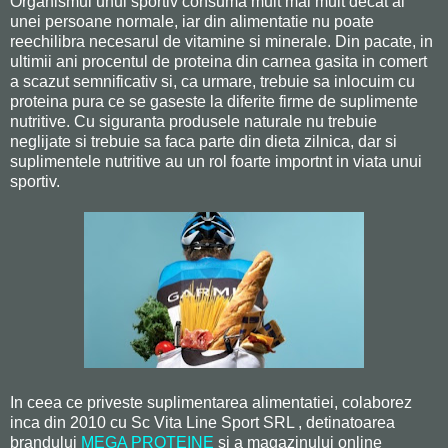
Organismul unui sportiv consuma mult mai mult decat al
unei persoane normale, iar din alimentatie nu poate
reechilibra necesarul de vitamine si minerale. Din pacate, in
ultimii ani procentul de proteina din carnea gasita in comert
a scazut semnificativ si, ca urmare, trebuie sa inlocuim cu
proteina pura ce se gaseste la diferite firme de suplimente
nutritive. Cu siguranta produsele naturale nu trebuie
neglijate si trebuie sa faca parte din dieta zilnica, dar si
suplimentele nutritive au un rol foarte importnt in viata unui
sportiv.
In ceea ce priveste suplimentarea alimentatiei, colaborez
inca din 2010 cu Sc Vita Line Sport SRL , detinatoarea
brandului
MEGA PROTEINE
si a magazinului online