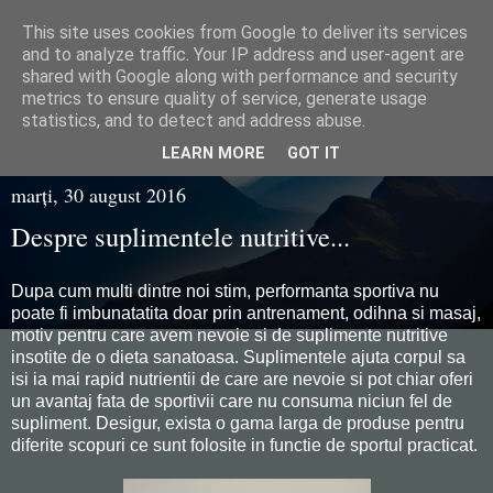
This site uses cookies from Google to deliver its services
Razvan Juganaru
and to analyze traffic. Your IP address and user-agent are
shared with Google along with performance and security
metrics to ensure quality of service, generate usage
statistics, and to detect and address abuse.
▼
LEARN MORE
GOT IT
marți, 30 august 2016
Despre suplimentele nutritive...
Dupa cum multi dintre noi stim, performanta sportiva nu
poate fi imbunatatita doar prin antrenament, odihna si masaj,
motiv pentru care avem nevoie si de suplimente nutritive
insotite de o dieta sanatoasa. Suplimentele ajuta corpul sa
isi ia mai rapid nutrientii de care are nevoie si pot chiar oferi
un avantaj fata de sportivii care nu consuma niciun fel de
supliment. Desigur, exista o gama larga de produse pentru
diferite scopuri ce sunt folosite in functie de sportul practicat.