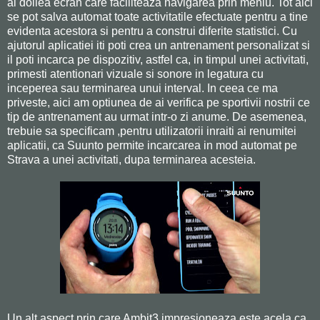
al doilea ecran care faciliteaza navigarea prin meniu. Tot aici
se pot salva automat toate activitatile efectuate pentru a tine
evidenta acestora si pentru a construi diferite statistici. Cu
ajutorul aplicatiei iti poti crea un antrenament personalizat si
il poti incarca pe dispozitiv, astfel ca, in timpul unei activitati,
primesti atentionari vizuale si sonore in legatura cu
inceperea sau terminarea unui interval. In ceea ce ma
priveste, aici am optiunea de ai verifica pe sportivii nostrii ce
tip de antrenament au urmat intr-o zi anume. De asemenea,
trebuie sa specificam ,pentru utilizatorii inraiti ai renumitei
aplicatii, ca Suunto permite incarcarea in mod automat pe
Strava a unei activitati, dupa terminarea acesteia.
Un alt aspect prin care Ambit3 impresioneaza este acela ca