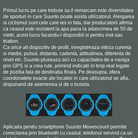
Primul lucru pe care trebuie sa il remarcam este diversitatea
de sporturi in care Suunto poate asista utilizatorul. Alergarea
si ciclismul sunt cele care ies in fata, dar producatorii afirma
ca ceasul este rezistent la apa pana la adancimea de 50 de
metri, acest lucru facandu-l disponibil si pentru inot sau
triatlon.
Ca orice alt dispozitiv de profil, inregistreaza viteza curenta
si medie, pulsul, distanta, cadenta, altitudinea, diferenta de
nivel etc. Suunto pluseaza aici cu capacitatea de a naviga
prin GPS si a crea rute, primind indicatii in timp real legate
de pozitia fata de destinatia finala. Pe deasupra, ofera
coordonatele exacte ale locatiei in care utilizatorul se afla,
dispunand de asemenea si de o busola.
Aplicatia pentru smartphone Suunto Movescount permite
conectarea prin bluetooth cu ceasul, telefonul servind ca un