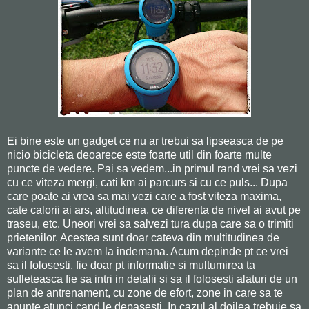
Ei bine este un gadget ce nu ar trebui sa lipseasca de pe
nicio bicicleta deoarece este foarte util din foarte multe
puncte de vedere. Pai sa vedem...in primul rand vrei sa vezi
cu ce viteza mergi, cati km ai parcurs si cu ce puls... Dupa
care poate ai vrea sa mai vezi care a fost viteza maxima,
cate calorii ai ars, altitudinea, ce diferenta de nivel ai avut pe
traseu, etc. Uneori vrei sa salvezi tura dupa care sa o trimiti
prietenilor. Acestea sunt doar cateva din multitudinea de
variante ce le avem la indemana. Acum depinde pt ce vrei
sa il folosesti, fie doar pt informatie si multumirea ta
sufleteasca fie sa intri in detalii si sa il folosesti alaturi de un
plan de antrenament, cu zone de efort, zone in care sa te
anunte atunci cand le depasesti. In cazul al doilea trebuie sa