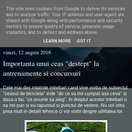
This site uses cookies from Google to deliver its services
Razvan Juganaru
and to analyze traffic. Your IP address and user-agent are
shared with Google along with performance and security
metrics to ensure quality of service, generate usage
statistics, and to detect and address abuse.
▼
LEARN MORE
GOT IT
vineri, 12 august 2016
Importanta unui ceas "destept" la
antrenamente si concursuri
Cele mai des intalnite intrebari cand vine vorba de subiectul
"ceasul de bicicleta" este "de ce sa imi cumpar asa ceva" si
daca o fac "ce anume sa aleg". In dreptul acestor intrebari o
sa imi pun si eu rapunsul si punctul de vedere. Nu voi intra
prea mult in detalii tehnice ci voi vorbi despre utilitatea lor.