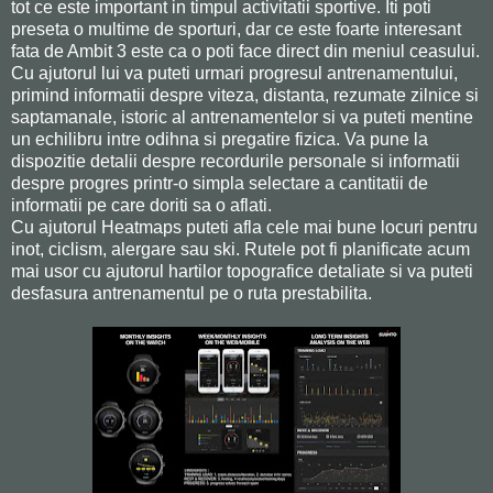
tot ce este important in timpul activitatii sportive. Iti poti
preseta o multime de sporturi, dar ce este foarte interesant
fata de Ambit 3 este ca o poti face direct din meniul ceasului.
Cu ajutorul lui va puteti urmari progresul antrenamentului,
primind informatii despre viteza, distanta, rezumate zilnice si
saptamanale, istoric al antrenamentelor si va puteti mentine
un echilibru intre odihna si pregatire fizica. Va pune la
dispozitie detalii despre recordurile personale si informatii
despre progres printr-o simpla selectare a cantitatii de
informatii pe care doriti sa o aflati.
Cu ajutorul Heatmaps puteti afla cele mai bune locuri pentru
inot, ciclism, alergare sau ski. Rutele pot fi planificate acum
mai usor cu ajutorul hartilor topografice detaliate si va puteti
desfasura antrenamentul pe o ruta prestabilita.