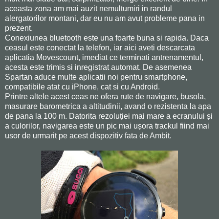
aceasta zona am mai auzit nemultumiri in randul
alergatorilor montani, dar eu nu am avut probleme pana in
prezent.
Conexiunea bluetooth este una foarte buna si rapida. Daca
ceasul este conectat la telefon, iar aici aveti descarcata
aplicatia Movescount, imediat ce terminati antrenamentul,
acesta este trimis si inregistrat automat. De asemenea
Spartan aduce multe aplicatii noi pentru smartphone,
compatibile atat cu iPhone, cat si cu Android.
Printre altele acest ceas ne ofera rute de navigare, busola,
masurare barometrica a altitudinii, avand o rezistenta la apa
de pana la 100 m. Datorita rezoluției mai mare a ecranului și
a culorilor, navigarea este un pic mai ușora trackul fiind mai
usor de urmarit pe acest dispozitiv fata de Ambit.