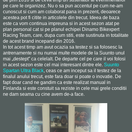
pe care le organizez. Nu o sa pun accentul pe cum ne-am
cunoscut si cum am colaborat pana in prezent, deoarece
acestea pot fi citite in articolele din trecut. Ideea de baza
este ca vom continua impreuna si in acest sezon atat pe
plan personal cat si pe planul echipei Dinamo Bikexpert
Racing Team, care, dupa cum stiti, este sustinuta in totalitate
de acest brand incepand din 2016.
In tot acest timp am avut ocazia sa testez si sa folosesc la
antrenamente si nu numai multe modele de la Suunto unul
mai „destept” ca celelalt. De departe cel pe care il voi folosi
in acest sezon este cel mai interesant dintre ele.
Suunto
Spartan Ultra Black
, ceas ce am inceput sa il testez de la
finalul anului trecut, este fara doar si poate o inovatie. De
fapt doar cand ne gandim ca este realizat manual in
Finlanda si este constuit sa reziste in cele mai grele conditii
ne dam seama cu cine avem de-a face.