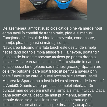
De asemenea, am fost suspicios cat de bine va merge noul
ecran tactil în conditii de transpiratie, ploaie și mănuși.
Funcționează destul de bine la umezeala, condensare,
burniță, ploaie ușoară și mănuși subțiri.
Navigarea folosind interfata touch este destul de simplă
necesitand doar o simpla atingere și, la nevoie, poatand fi
ajustata de butanele asezate tacticos pe partea dreapta.
În cazul în care ecranul tactil este într-o situație în care nu
funcționează bine (ploaie sau mănuși groase), Spartan are
cele trei butoane, care poat fi folosit pentru a naviga prin
toate functiile pe care le puteti accesa si cu ecranul tactil.
Mutarea la Spartan nu a fost la fel ca și trecerea de la Ambit2
la Ambit3. Suunto au re-proiectat complet interfața. Din
punctul meu de vedere mult mai simpla si mai intuitiva. Daca
pana acum cautai destul de mult prin meniu, acum nu
trebuie decat sa glisezi in sus sau in jos pentru a gasi
functiile de care ai nevoie si spre dreapta (sau apăsați