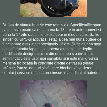
Durata de viata a baterie este relativ ok. Specificatiile spun
ca aceasta poate sa duca pana la 18 ore in antrenament si
pana la 17 zile daca il folosesti doar in modul ceas. Sa fiu
sincer, cu GPS-ul activat si setat la cea mai buna putere de
funcționare a rezistat aproximativ 13 ore. Suspiciunea mea
este că datorita faptului ca antena a resimtit pe deplin
modificarile designeului iar dimensiunea s-a diminuat
semnificativ este usor mai sensibila si ii este mai greu sa
mentina fix locatia în condițiile dificile de traseu (viraje
strânse, frunze, dealuri și văi care blochează vederea
cerului ) ceea ce duce la un consum mai ridicat al bateriei.