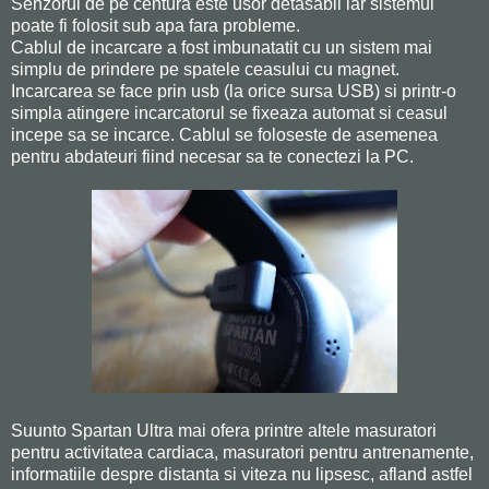
Senzorul de pe centura este usor detasabil iar sistemul
poate fi folosit sub apa fara probleme.
Cablul de incarcare a fost imbunatatit cu un sistem mai
simplu de prindere pe spatele ceasului cu magnet.
Incarcarea se face prin usb (la orice sursa USB) si printr-o
simpla atingere incarcatorul se fixeaza automat si ceasul
incepe sa se incarce. Cablul se foloseste de asemenea
pentru abdateuri fiind necesar sa te conectezi la PC.
Suunto Spartan Ultra mai ofera printre altele masuratori
pentru activitatea cardiaca, masuratori pentru antrenamente,
informatiile despre distanta si viteza nu lipsesc, afland astfel