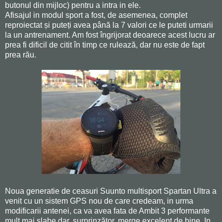
butonul din mijloc) pentru a intra in ele.
Afisajul in modul sport a fost, de asemenea, complet
reproiectat și puteți avea până la 7 valori ce le puteti urmarii
la un antrenament. Am fost îngrijorat deoarece acest lucru ar
prea fi dificil de citit în timp ce rulează, dar nu este de fapt
prea rău.
Noua generatie de ceasuri Suunto multisport Spartan Ultra a
venit cu un sistem GPS nou de care credeam, in urma
modificarii antenei, ca va avea fata de Ambit 3 performante
mult mai slabe dar, surprinzător, merge excelent de bine. In