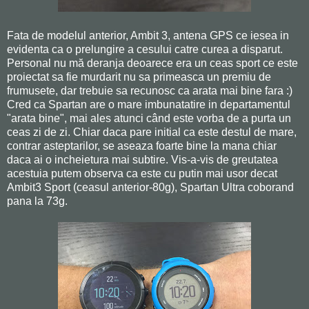
Fata de modelul anterior, Ambit 3, antena GPS ce iesea in
evidenta ca o prelungire a cesului catre curea a disparut.
Personal nu mă deranja deoarece era un ceas sport ce este
proiectat sa fie murdarit nu sa primeasca un premiu de
frumusete, dar trebuie sa recunosc ca arata mai bine fara :)
Cred ca Spartan are o mare imbunatatire in departamentul
"arata bine", mai ales atunci când este vorba de a purta un
ceas zi de zi. Chiar daca pare initial ca este destul de mare,
contrar asteptarilor, se aseaza foarte bine la mana chiar
daca ai o incheietura mai subtire. Vis-a-vis de greutatea
acestuia putem observa ca este cu putin mai usor decat
Ambit3 Sport (ceasul anterior-80g), Spartan Ultra coborand
pana la 73g.