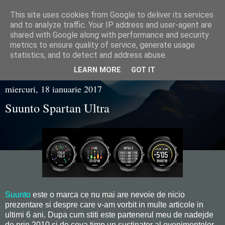
This site uses cookies from Google to deliver its services
Razvan Juganaru
and to analyze traffic. Your IP address and user-agent are
shared with Google along with performance and security
metrics to ensure quality of service, generate usage
statistics, and to detect and address abuse.
▼
LEARN MORE
GOT IT
miercuri, 18 ianuarie 2017
Suunto Spartan Ultra
Suunto
este o marca ce nu mai are nevoie de nicio
prezentare si despre care v-am vorbit in multe articole in
ultimi 6 ani. Dupa cum stiti este partenerul meu de nadejde
de prin 2010 si de ceva timp un sustinator al evenimentelor