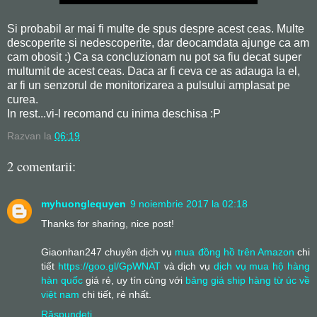
Si probabil ar mai fi multe de spus despre acest ceas. Multe
descoperite si nedescoperite, dar deocamdata ajunge ca am
cam obosit :) Ca sa concluzionam nu pot sa fiu decat super
multumit de acest ceas. Daca ar fi ceva ce as adauga la el,
ar fi un senzorul de monitorizarea a pulsului amplasat pe
curea.
In rest...vi-l recomand cu inima deschisa :P
Razvan
la
06:19
2 comentarii:
myhuonglequyen
9 noiembrie 2017 la 02:18
Thanks for sharing, nice post!
Giaonhan247 chuyên dịch vụ
mua đồng hồ trên Amazon
chi
tiết
https://goo.gl/GpWNAT
và dịch vụ
dịch vụ mua hộ hàng
hàn quốc
giá rẻ, uy tín cùng với
bảng giá ship hàng từ úc về
việt nam
chi tiết, rẻ nhất.
Răspundeți