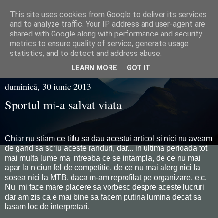
This site uses cookies from Google to deliver its services
Razvan Juganaru
and to analyze traffic. Your IP address and user-agent are
shared with Google along with performance and security
metrics to ensure quality of service, generate usage
statistics, and to detect and address abuse.
▼
LEARN MORE
GOT IT
duminică, 30 iunie 2013
Sportul mi-a salvat viata
Chiar nu stiam ce titlu sa dau acestui articol si nici nu aveam
de gand sa scriu aceste randuri, dar... in ultima perioada tot
mai multa lume ma intreaba ce se intampla, de ce nu mai
apar la niciun fel de competitie, de ce nu mai alerg nici la
sosea nici la MTB, daca m-am reprofilat pe organizare, etc.
Nu imi face mare placere sa vorbesc despre aceste lucruri
dar am zis ca e mai bine sa facem putina lumina decat sa
lasam loc de interpretari.