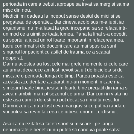
perioada in care a trebuit aproape sa invat sa merg si sa ma
misc din nou.
Medicii imi dadeau la inceput sanse destul de mici si se
pregateau de operatie... dar cineva acolo sus m-a iubit iar
organismul nu m-a lasat la greu incepand sa se refaca intr-
un mod ce a uimit pe toata lumea. Pana la final s-a dovedit
ca sportul a jucat un rol foarte important in refacerea mea,
lucru confirmat si de doctorii care au mai spus ca sunt
singurul lor pacient cu astfel de trauma ce a scapat
neoperat.
Dar nu acestea au fost cele mai grele momente ci cele care
au urmat deoarece am fost nevoit sa uit de bicicleta si de
miscare o perioada lunga de timp. Partea proasta este ca
aceasta accidentare a aparut intr-un moment in care ma
simteam foarte bine, iesisem foarte bine pregatit din iarna si
aveam ambitii mari pt sezonul ce urma. Dar cum in viata nu
este asa cum iti doresti nu pot decat sa ii multumesc lui
Dumnezeu ca nu a fost ceva mai grav si cu putina rabdare
voi putea sa revin la ceea ce iubesc enorm... ciclismul.
Asa ca nu ezitati sa faceti sport si miscare...pe langa
nenumaratele beneficii nu puteti sti cand va poate salva