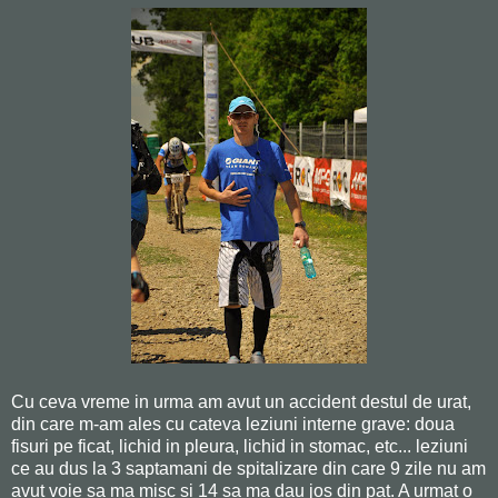
Cu ceva vreme in urma am avut un accident destul de urat,
din care m-am ales cu cateva leziuni interne grave: doua
fisuri pe ficat, lichid in pleura, lichid in stomac, etc... leziuni
ce au dus la 3 saptamani de spitalizare din care 9 zile nu am
avut voie sa ma misc si 14 sa ma dau jos din pat. A urmat o