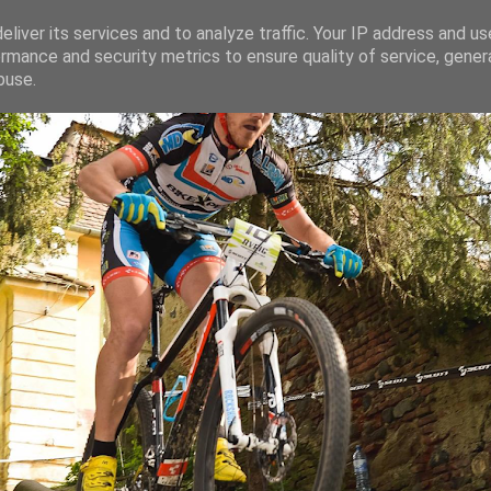
liver its services and to analyze traffic. Your IP address and u
rmance and security metrics to ensure quality of service, gene
ganaru
buse.