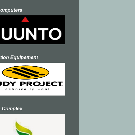
Computers
ction Equipement
s Complex