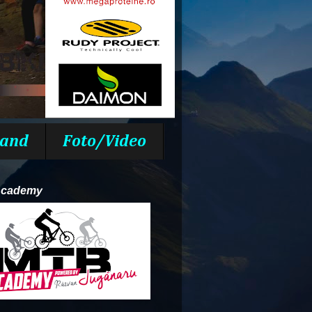
and
Foto/Video
Academy