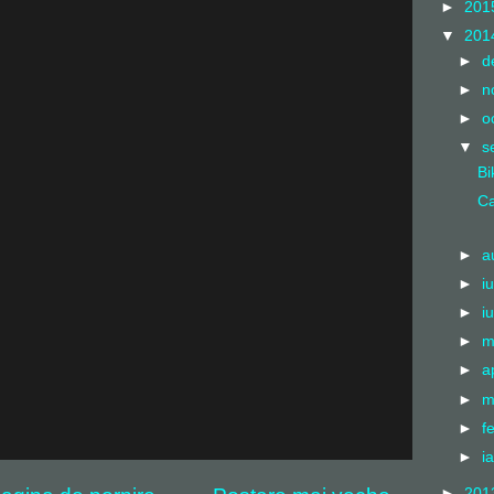
►
201
▼
201
►
d
►
n
►
o
▼
s
Bi
Ca
►
a
►
i
►
i
►
m
►
a
►
m
►
f
►
i
►
201