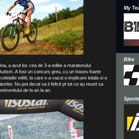
My Te
Bike
a, a avut loc cea de 3-a editie a maratonului
ism. A fost un concurs greu, cu un traseu foarte
elelalte editii, la care s-a vazut o implicare totala si o
torilor. Nu pot decat sa ii felicit pt tot ce au reusit sa
enimentului de la an la an.
Sports