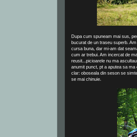
Dupa cum spuneam mai sus, pent
bucurat de un traseu superb. Am in
cursa buna, dar mi-am dat seama
cum ar trebui. Am incercat de mai
reusit...picioarele nu ma asculta
anumit punct, pt a aputea sa ma c
clar: oboseala din seson se simt
se mai chinuie.