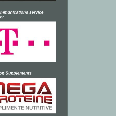
ommunications service
er
ion Supplements