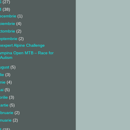
5
(27)
4
(38)
ecembrie
(1)
oiembrie
(4)
ctombrie
(2)
eptembrie
(2)
kexpert Alpine Challenge
mpina Open MTB – Race for
Autism
ugust
(5)
ulie
(3)
unie
(4)
ai
(5)
prilie
(3)
artie
(5)
ebruarie
(2)
anuarie
(2)
3
(15)