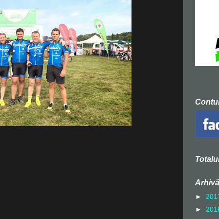
Contu
Totalu
Arhivă
►
201
►
201