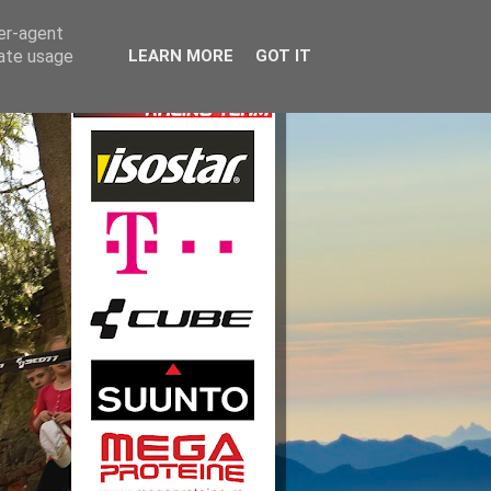
ser-agent
rate usage
LEARN MORE
GOT IT