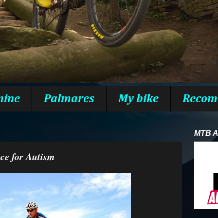
mine
Palmares
My bike
Recom
MTB 
e for Autism