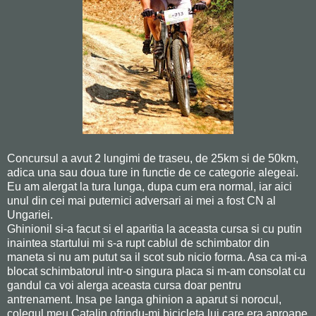
Concursul a avut 2 lungimi de traseu, de 25km si de 50km,
adica una sau doua ture in functie de ce categorie alegeai.
Eu am alergat la tura lunga, dupa cum era normal, iar aici
unul din cei mai puternici adversari ai mei a fost CN al
Ungariei.
Ghinionil si-a facut si el aparitia la aceasta cursa si cu putin
inaintea startului mi s-a rupt cablul de schimbator din
maneta si nu am putut sa il scot sub nicio forma. Asa ca mi-a
blocat schimbatorul intr-o singura placa si m-am consolat cu
gandul ca voi alerga aceasta cursa doar pentru
antrenament. Insa pe langa ghinion a aparut si norocul,
colegul meu Catalin ofrindu-mi bicicleta lui care era aproape