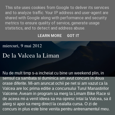
This site uses cookies from Google to deliver its services
Razvan Juganaru
and to analyze traffic. Your IP address and user-agent are
shared with Google along with performance and security
metrics to ensure quality of service, generate usage
statistics, and to detect and address abuse.
▼
LEARN MORE
GOT IT
miercuri, 9 mai 2012
De la Valcea la Liman
Nu de mult timp s-a incheiat cu bine un weekend plin, in
sensul ca sambata si duminica am avut concurs in doua
orase diferite. Mi-am aruncat ochii pe net si am vazut ca la
Valcea are loc prima editie a concursului Turul Manastirilor
Valcene. Aveam in program sa merg la Limam Bike Race si
de aceea mi-a venit ideea sa ma opresc intai la Valcea, sa il
alerg si apoi sa merg direct la cealalta cursa. O zi de
concurs in plus este bine venita pentru antrenamentul meu.