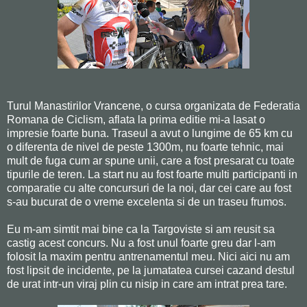
Turul Manastirilor Vrancene, o cursa organizata de Federatia
Romana de Ciclism, aflata la prima editie mi-a lasat o
impresie foarte buna. Traseul a avut o lungime de 65 km cu
o diferenta de nivel de peste 1300m, nu foarte tehnic, mai
mult de fuga cum ar spune unii, care a fost presarat cu toate
tipurile de teren. La start nu au fost foarte multi participanti in
comparatie cu alte concursuri de la noi, dar cei care au fost
s-au bucurat de o vreme excelenta si de un traseu frumos.
Eu m-am simtit mai bine ca la Targoviste si am reusit sa
castig acest concurs. Nu a fost unul foarte greu dar l-am
folosit la maxim pentru antrenamentul meu. Nici aici nu am
fost lipsit de incidente, pe la jumatatea cursei cazand destul
de urat intr-un viraj plin cu nisip in care am intrat prea tare.