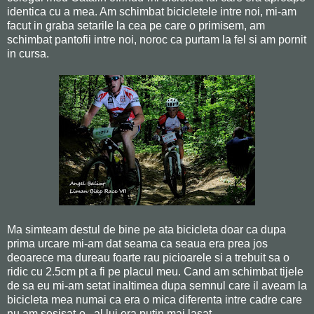
identica cu a mea. Am schimbat bicicletele intre noi, mi-am
facut in graba setarile la cea pe care o primisem, am
schimbat pantofii intre noi, noroc ca purtam la fel si am pornit
in cursa.
Ma simteam destul de bine pe ata bicicleta doar ca dupa
prima urcare mi-am dat seama ca seaua era prea jos
deoarece ma dureau foarte rau picioarele si a trebuit sa o
ridic cu 2.5cm pt a fi pe placul meu. Cand am schimbat tijele
de sa eu mi-am setat inaltimea dupa semnul care il aveam la
bicicleta mea numai ca era o mica diferenta intre cadre care
nu am sesisat-o...al lui era putin mai lasat.