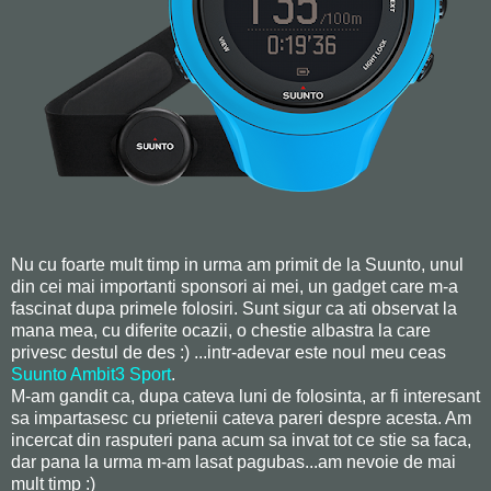
Nu cu foarte mult timp in urma am primit de la Suunto, unul
din cei mai importanti sponsori ai mei, un gadget care m-a
fascinat dupa primele folosiri. Sunt sigur ca ati observat la
mana mea, cu diferite ocazii, o chestie albastra la care
privesc destul de des :) ...intr-adevar este noul meu ceas
Suunto Ambit3 Sport
.
M-am gandit ca, dupa cateva luni de folosinta, ar fi interesant
sa impartasesc cu prietenii cateva pareri despre acesta. Am
incercat din rasputeri pana acum sa invat tot ce stie sa faca,
dar pana la urma m-am lasat pagubas...am nevoie de mai
mult timp :)