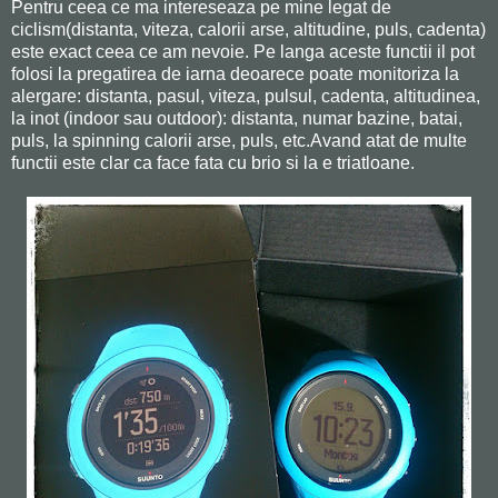
Pentru ceea ce ma intereseaza pe mine legat de
ciclism(distanta, viteza, calorii arse, altitudine, puls, cadenta)
este exact ceea ce am nevoie. Pe langa aceste functii il pot
folosi la pregatirea de iarna deoarece poate monitoriza la
alergare: distanta, pasul, viteza, pulsul, cadenta, altitudinea,
la inot (indoor sau outdoor): distanta, numar bazine, batai,
puls, la spinning calorii arse, puls, etc.Avand atat de multe
functii este clar ca face fata cu brio si la e triatloane.