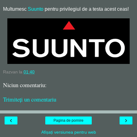
Multumesc
Suunto
pentru privilegiul de a testa acest ceas!
Razvan
la
01:40
Niciun comentariu:
Trimiteți un comentariu
‹
›
Pagina de pornire
Afișați versiunea pentru web