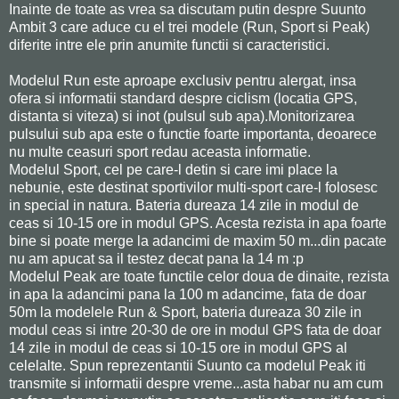
Inainte de toate as vrea sa discutam putin despre Suunto
Ambit 3 care aduce cu el trei modele (Run, Sport si Peak)
diferite intre ele prin anumite functii si caracteristici.
Modelul Run este aproape exclusiv pentru alergat, insa
ofera si informatii standard despre ciclism (locatia GPS,
distanta si viteza) si inot (pulsul sub apa).Monitorizarea
pulsului sub apa este o functie foarte importanta, deoarece
nu multe ceasuri sport redau aceasta informatie.
Modelul Sport, cel pe care-l detin si care imi place la
nebunie, este destinat sportivilor multi-sport care-l folosesc
in special in natura. Bateria dureaza 14 zile in modul de
ceas si 10-15 ore in modul GPS. Acesta rezista in apa foarte
bine si poate merge la adancimi de maxim 50 m...din pacate
nu am apucat sa il testez decat pana la 14 m :p
Modelul Peak are toate functile celor doua de dinaite, rezista
in apa la adancimi pana la 100 m adancime, fata de doar
50m la modelele Run & Sport, bateria dureaza 30 zile in
modul ceas si intre 20-30 de ore in modul GPS fata de doar
14 zile in modul de ceas si 10-15 ore in modul GPS al
celelalte. Spun reprezentantii Suunto ca modelul Peak iti
transmite si informatii despre vreme...asta habar nu am cum