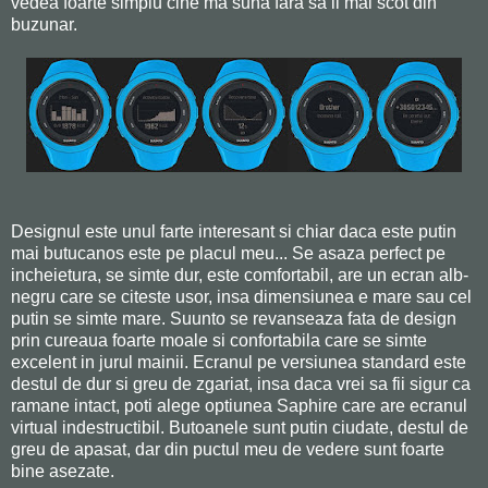
vedea foarte simplu cine ma suna fara sa il mai scot din
buzunar.
Designul este unul farte interesant si chiar daca este putin
mai butucanos este pe placul meu... Se asaza perfect pe
incheietura, se simte dur, este comfortabil, are un ecran alb-
negru care se citeste usor, insa dimensiunea e mare sau cel
putin se simte mare. Suunto se revanseaza fata de design
prin cureaua foarte moale si confortabila care se simte
excelent in jurul mainii. Ecranul pe versiunea standard este
destul de dur si greu de zgariat, insa daca vrei sa fii sigur ca
ramane intact, poti alege optiunea Saphire care are ecranul
virtual indestructibil. Butoanele sunt putin ciudate, destul de
greu de apasat, dar din puctul meu de vedere sunt foarte
bine asezate.