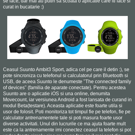
se face, dar mai au putin sa scoata o aplicatie care iti face si
curat in bucatarie :)
Ceasul Suunto Ambit3 Sport, adica cel pe care il detin :), se
pote sincroniza cu telefonul si calculatorul prin Bluetooth si
USB, de aceea Suunto le denumeste "The connected family
of devices" (familia de aparate conectate). Pentru acestea
Suunto are o aplicatie iOS si una online, denumita
Movecount, iar versiunea Android a fost lansata de curand in
modul Beta(testare). Aceasta aplicatie este foarte utila si
usor de folosit. Poti monitoriza tot timpul fie pe telefon, fie pe
calculator antrenamentele tale si poti masura foarte usor
diverse activitati. Unul din lucrurile ce ma ajuta foarte mult
este ca la antrenamente imi conectez ceasul la telefon si pot