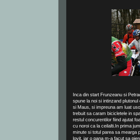
Inca din start Frunzeanu si Petr
spune la noi si intinzand plutonul
si Maus, si impreuna am luat uso
trebuit sa caram bicicletele in 
restul concurentilor fiind ajutat 
cu noroi ca la ceilalti.In prima j
minute si totul parea sa mearga 
lovit, iar o pana m-a facut sa pi