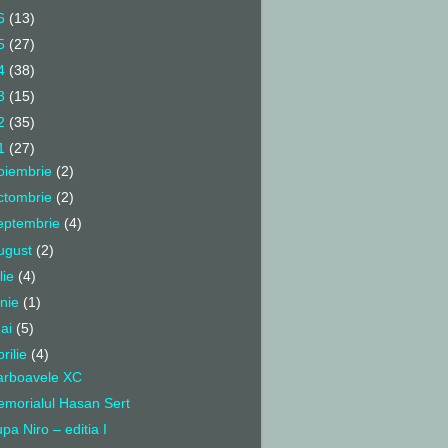
6
(13)
5
(27)
4
(38)
3
(15)
2
(35)
1
(27)
oiembrie
(2)
ctombrie
(2)
eptembrie
(4)
ugust
(2)
ulie
(4)
unie
(1)
ai
(5)
prilie
(4)
rboavele XC
morialul Hasan Sert
pa Niro – editia I