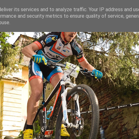
liver its services and to analyze traffic. Your IP address and u
rmance and security metrics to ensure quality of service, gene
ganaru
buse.