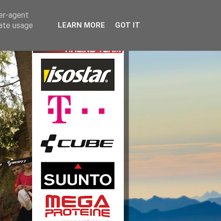
ser-agent
rate usage
LEARN MORE
GOT IT