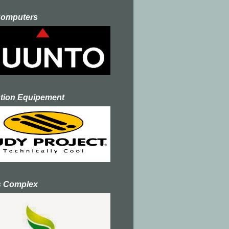
Computers
ction Equipement
s Complex