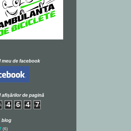
l meu de facebook
l afișărilor de pagină
9
4
6
4
7
 blog
7
(6)