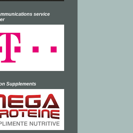
ommunications service
er
ion Supplements