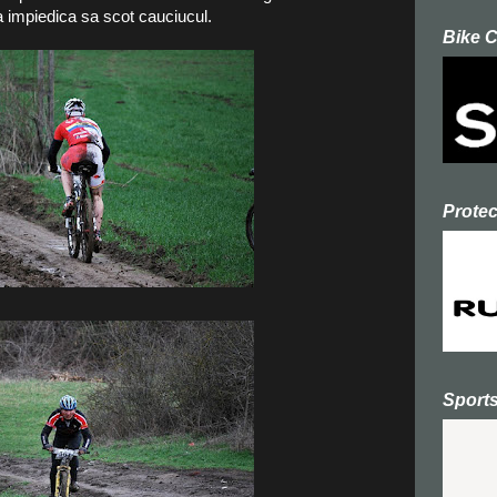
a impiedica sa scot cauciucul.
Bike 
Prote
Sport