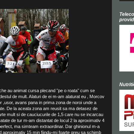
Telec
provid
Nutrit
ache au animat cursa plecand "pe o roata" cum se
 destul de mult. Alaturi de ei m-am alaturat eu , Morcov
r ,usor, avans pana in prima zona de noroi unde a
spate. De la aceata zona am reusit sa ma detasez de
foarte mult si de cauciucurile de 1,5 care nu se incarcau
umatate de tur m-am distantat de locul 2 la aproximativ 4
perfect, ma simteam extraordinar. Dar ghinionul m-a
erd aproximativ 15 min fiindu-mi foarte greu sa schimb