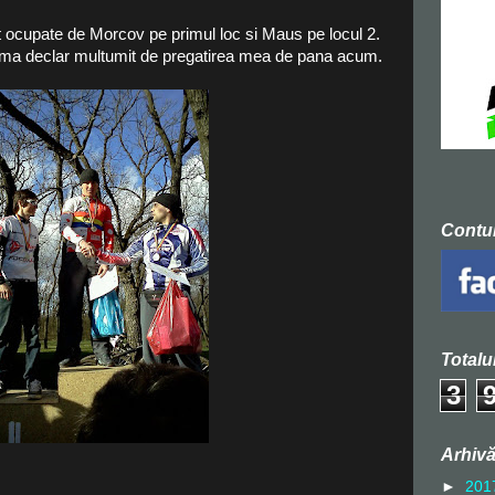
st ocupate de Morcov pe primul loc si Maus pe locul 2.
i ma declar multumit de pregatirea mea de pana acum.
Contu
Totalu
3
Arhivă
►
201