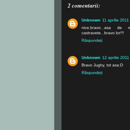
2 comentarii:
Unknown
11 aprilie 2011
nice,bravo...asa de 
castravete...bravo lor!!!
Răspundeți
Unknown
12 aprilie 2011
Bravo Jughy, tot asa:D
Răspundeți