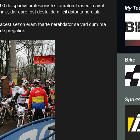
400 de sportivi profesionisti si amatori.Traseul a avut
My Te
ic, dar care fost destul de dificil datorita noroiului
 acest sezon eram foarte nerabdator sa vad cum ma
de pregatire.
Bike
Sports