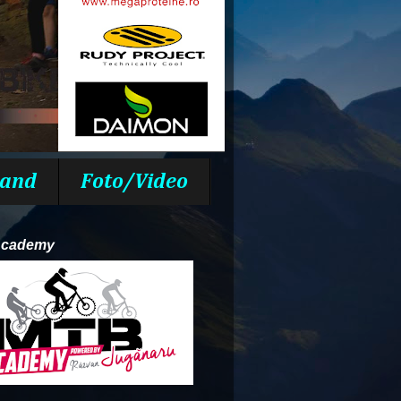
and
Foto/Video
Academy