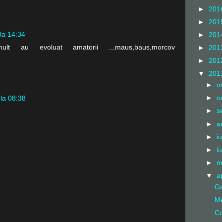
►
201
►
201
 la 14:34
►
201
mult au evoluat amatorii ...maus,baus,morcov
►
201
►
201
▼
201
►
n
►
o
 la 08:38
►
s
►
a
►
i
►
i
►
m
▼
a
Ga
Me
Cu